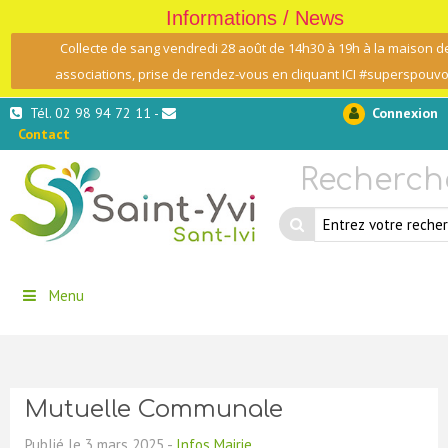
Informations / News
Collecte de sang vendredi 28 août de 14h30 à 19h à la maison d
associations, prise de rendez-vous en cliquant ICI #superspouvo
Tél. 02 98 94 72 11 -
Connexion
Contact
Recherch
Menu
Mutuelle Communale
Publié le 3 mars 2025 -
Infos Mairie