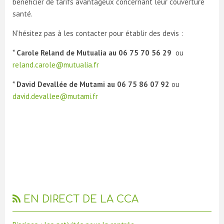
bénéficier de tarifs avantageux concernant leur couverture
santé.
N’hésitez pas à les contacter pour établir des devis :
*
Carole
Reland
de
Mutualia
au
06 75 70 56 29
ou
reland.carole@mutualia.fr
*
David
Devallée
de
Mutami
au 06 75 86 07 92
ou
david.devallee@mutami.fr
EN DIRECT DE LA CCA