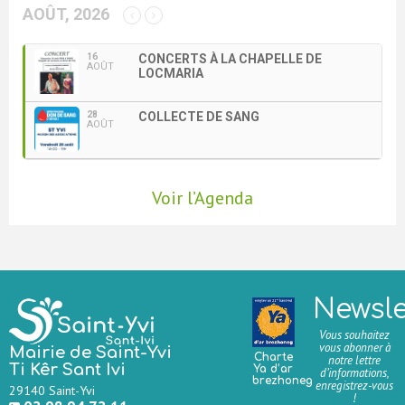
AOÛT, 2026
16
CONCERTS À LA CHAPELLE DE
AOÛT
LOCMARIA
28
COLLECTE DE SANG
AOÛT
Voir l’Agenda
Newsle
Vous souhaitez
vous abonner à
Mairie de Saint-Yvi
Charte
notre lettre
Ti Kêr Sant Ivi
Ya d’ar
d’informations,
brezhoneg
enregistrez-vous
29140 Saint-Yvi
!