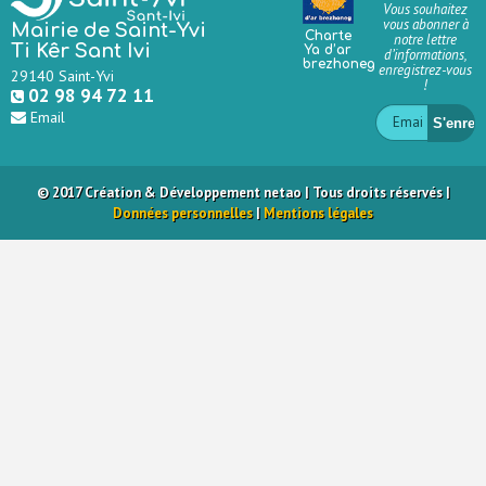
Vous souhaitez
vous abonner à
Mairie de Saint-Yvi
Charte
notre lettre
Ti Kêr Sant Ivi
Ya d’ar
d’informations,
brezhoneg
enregistrez-vous
29140 Saint-Yvi
!
02 98 94 72 11
Email
© 2017 Création & Développement net
ao
| Tous droits réservés |
Données personnelles
|
Mentions légales