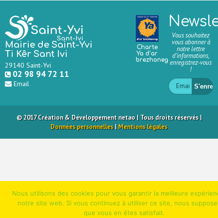
Newsle
Vous souhaitez
vous abonner à
Mairie de Saint-Yvi
Charte
notre lettre
Ti Kêr Sant Ivi
Ya d’ar
d’informations,
brezhoneg
enregistrez-vous
29140 Saint-Yvi
!
02 98 94 72 11
Email
© 2017 Création & Développement net
ao
| Tous droits réservés |
Données personnelles
|
Mentions légales
Nous utilisons des cookies pour vous garantir la meilleure expérien
notre site web. Si vous continuez à utiliser ce site, nous suppos
que vous en êtes satisfait.