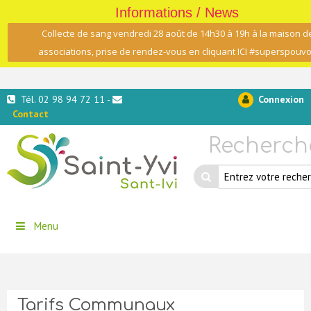
Informations / News
Collecte de sang vendredi 28 août de 14h30 à 19h à la maison d
associations, prise de rendez-vous en cliquant ICI #superspouvo
Tél. 02 98 94 72 11 -
Connexion
Contact
Recherch
Menu
Tarifs Communaux