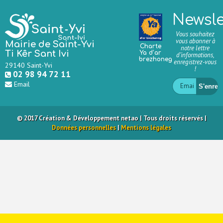
Newsle
Vous souhaitez
vous abonner à
Mairie de Saint-Yvi
Charte
notre lettre
Ti Kêr Sant Ivi
Ya d’ar
d’informations,
brezhoneg
enregistrez-vous
29140 Saint-Yvi
!
02 98 94 72 11
Email
© 2017 Création & Développement net
ao
| Tous droits réservés |
Données personnelles
|
Mentions légales