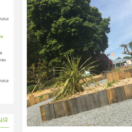
Publié
ée
la
neau
Publié
IR