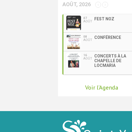
AOÛT, 2026
07
FEST NOZ
AOÛT
08
CONFÉRENCE
AOÛT
16
CONCERTS À LA
AOÛT
CHAPELLE DE
LOCMARIA
Voir l’Agenda