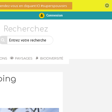
 rendez-vous en cliquant ICI #superspouvoirs
Connexion
Recherchez
IONS
PAYSAGES
BIODIVERSITÉ
ping