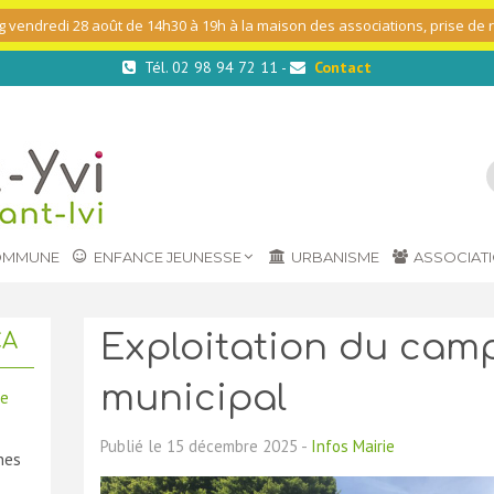
g vendredi 28 août de 14h30 à 19h à la maison des associations, prise de
Tél. 02 98 94 72 11 -
Contact
OMMUNE
ENFANCE JEUNESSE
URBANISME
ASSOCIAT
Exploitation du cam
CA
municipal
ée
…
Publié le 15 décembre 2025 -
Infos Mairie
nes