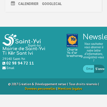
CALENDRIER
GOOGLECAL
Newsle
Vous souhaitez
vous abonner à
Mairie de Saint-Yvi
Charte
notre lettre
Ti Kêr Sant Ivi
Ya d’ar
d’informations,
brezhoneg
enregistrez-vous
29140 Saint-Yvi
!
02 98 94 72 11
Email
© 2017 Création & Développement net
ao
| Tous droits réservés |
Données personnelles
|
Mentions légales