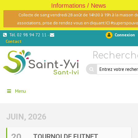
Informations / News
Collecte de sang vendredi 28 août de 14h30 à 19h à la maison d
associations, prise de rendez-vous en cliquant ICI #superspouvo
Tél. 02 98 94 72 11 -
Connexion
Contact
Recherch
Menu
JUIN, 2026
20
TOURNOI DE FUTNET